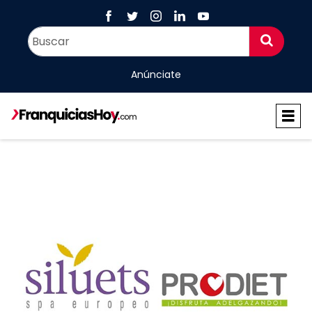
Anúnciate