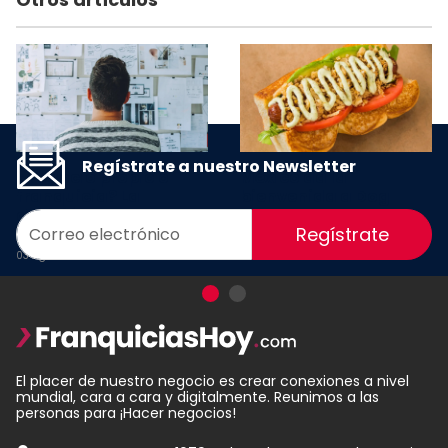
Regístrate a nuestro Newsletter
¿Negocio propio o
México da la
franquicia? La
bienvenida a Dog
decisión que puede
Haus, la cadena que
Regístrate
definir tu éxito
reinventó los hot dogs
03 Agosto 2026
23 Julio 2026
El placer de nuestro negocio es crear conexiones a nivel
mundial, cara a cara y digitalmente. Reunimos a las
personas para ¡Hacer negocios!