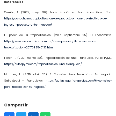
Referencias
Carrillo, A. (2022, mayo 30). Tropicalización en franquicias. Gong Cha.
https://gongcha.mx/tropicalizacion-de-productos-maneras-efectivas-de-
ingresar-producto-a-tu-mercado/
El poder de la tropicalización. (2017, septiembre 25). El Economista.
https://www.eleconomista.com.mx/el-empresario/El-poder-de-la-
tropicalizacion-20170925-0137.html
Feher, F. (2017, marzo 22). Tropicalización de una Franquicia. Pulso PyME.
https://pulsopyme.com/tropicalizacion-una-franquicia/
Martinez, L. (2015, abril 20). 6 Consejos Para Tropicalizar Tu Negocio.
Gallastegui - Franquicias.
https://gallasteguifranquicias.com/6-consejos-
para-tropicalizar-tu-negocio/
Compartir