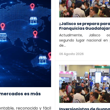
¡Jalisco se prepara par
Franquicias Guadalaja
Actualmente, Jalisco 
segundo lugar nacional en 
de...
06 Agosto 2026
s mercados es más
table, reconocido y fácil
Inversionistas de Guan