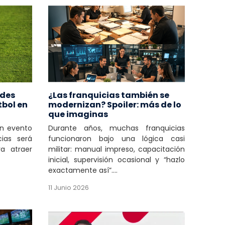
edes
¿Las franquicias también se
tbol en
modernizan? Spoiler: más de lo
que imaginas
un evento
Durante años, muchas franquicias
cias será
funcionaron bajo una lógica casi
a atraer
militar: manual impreso, capacitación
inicial, supervisión ocasional y “hazlo
exactamente así”....
11 Junio 2026