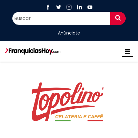
Anúnciate