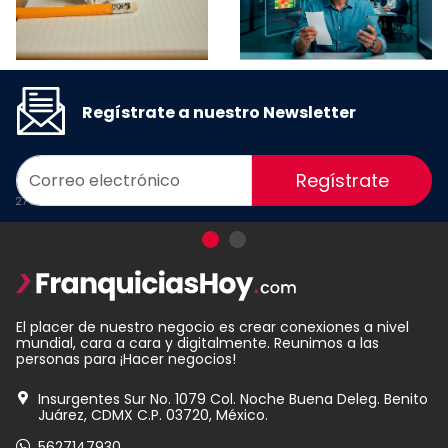
¿Vas a invertir en una
Franquicias
franquicia? Evita
emergentes o
Regístrate a nuestro Newsletter
estos errores antes de
franquicias
decidir
consolidadas: ¿dónde
está realmente la
Regístrate
oportunidad?
27 Julio 2026
08 Julio 2026
El placer de nuestro negocio es crear conexiones a nivel
mundial, cara a cara y digitalmente. Reunimos a las
personas para ¡Hacer negocios!
Insurgentes Sur No. 1079 Col. Noche Buena Deleg. Benito
Juárez, CDMX C.P. 03720, México.
5627147930