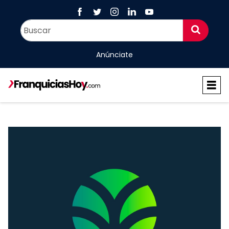
Anúnciate