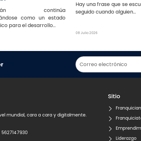
Hay una frase que se esc
oacán continúa
seguido cuando alguien...
dándose como un estado
co para el desarrollo...
08 Julio 2026
er
Sitio
Franquicia
vel mundial, cara a cara y digitalmente.
Franquiciat
Emprendim
5627147930
Liderazgo