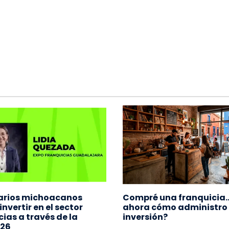
arios michoacanos
Compré una franquicia…
nvertir en el sector
ahora cómo administro
ias a través de la
inversión?
26