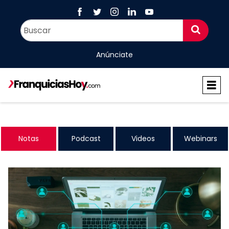
Anúnciate
Notas
Podcast
Videos
Webinars