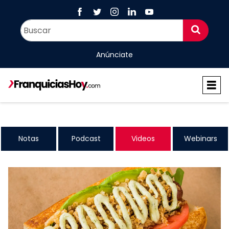
Anúnciate
Notas
Podcast
Videos
Webinars