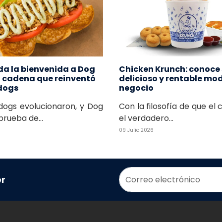
da la bienvenida a Dog
Chicken Krunch: conoce
a cadena que reinventó
delicioso y rentable mo
 dogs
negocio
dogs evolucionaron, y Dog
Con la filosofía de que el 
prueba de...
el verdadero...
09 Julio 2026
er