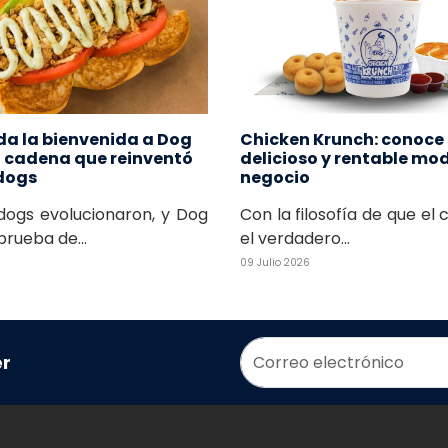
da la bienvenida a Dog
Chicken Krunch: conoce
a cadena que reinventó
delicioso y rentable mo
 dogs
negocio
dogs evolucionaron, y Dog
Con la filosofía de que el 
prueba de...
el verdadero...
09 Julio 2026
er