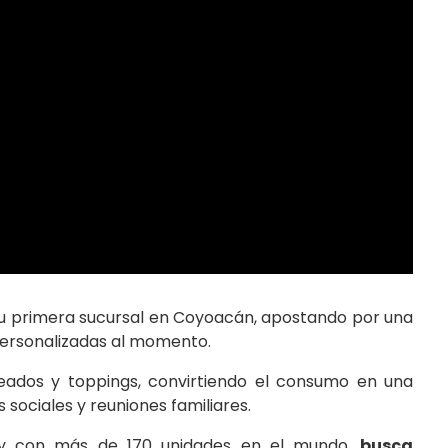
su primera sucursal en Coyoacán, apostando por una
personalizadas al momento.
seados y toppings, convirtiendo el consumo en una
 sociales y reuniones familiares.
te y con más de 170 unidades en el mundo,
busca