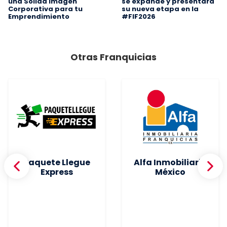
una Sólida Imagen
se expande y presentará
Corporativa para tu
su nueva etapa en la
Emprendimiento
#FIF2026
Otras Franquicias
Paquete Llegue
Alfa Inmobiliaria
Express
México