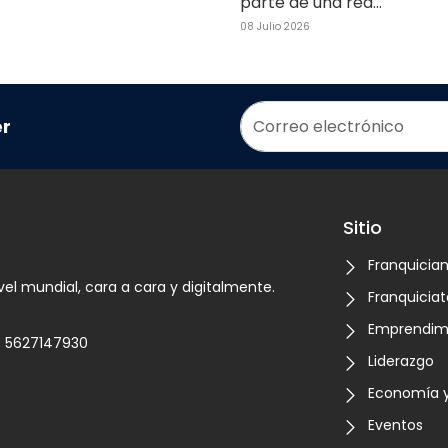
parte de una red...
08 Julio 2026
er
Sitio
Franquicia
vel mundial, cara a cara y digitalmente.
Franquiciat
Emprendim
5627147930
Liderazgo
Economía y
Eventos