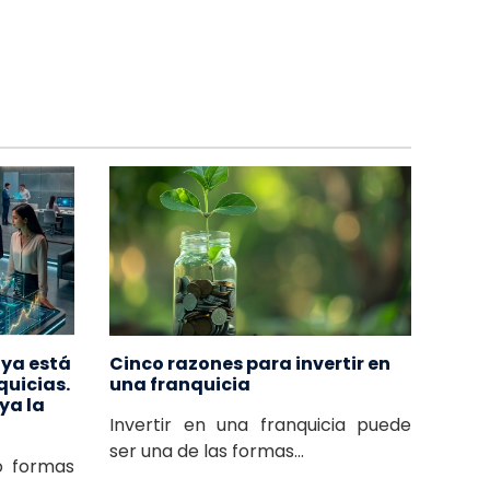
l ya está
Cinco razones para invertir en
quicias.
una franquicia
ya la
Invertir en una franquicia puede
ser una de las formas...
 o formas