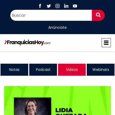
Anúnciate
Notas
Podcast
Videos
Webinars