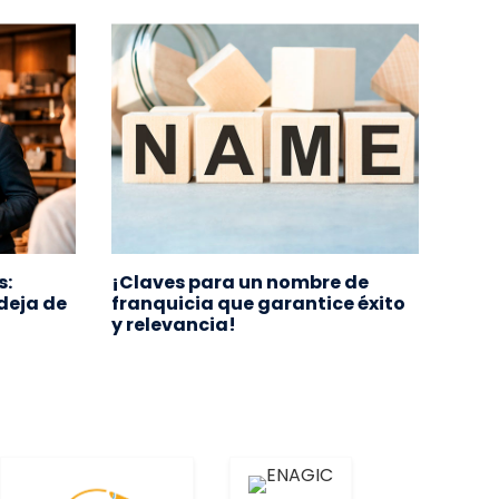
s:
¡Claves para un nombre de
¿Cuá
deja de
franquicia que garantice éxito
fran
y relevancia!
opci