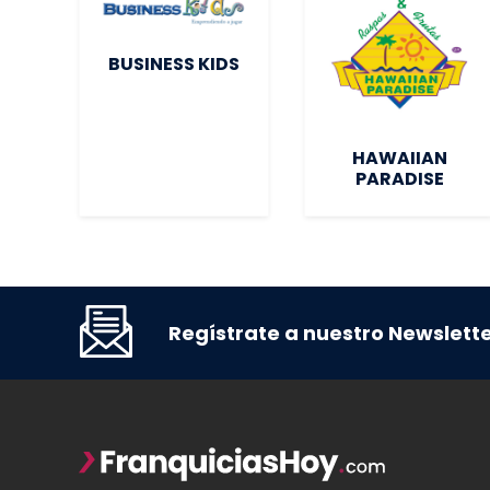
BUSINESS KIDS
s
HAWAIIAN
PARADISE
Regístrate a nuestro Newslett