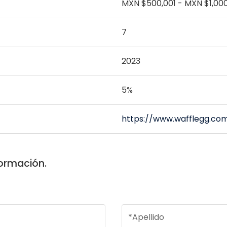
MXN $500,001 - MXN $1,00
7
2023
5%
https://www.wafflegg.co
formación.