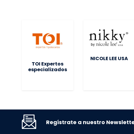
NICOLE LEE USA
iet
TOI Expertos
especializados
Regístrate a nuestro Newslett