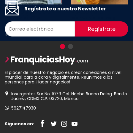
Regístrate a nuestro Newsletter
¿Negocio propio o
México da la
franquicia? La
bienvenida a Dog
decisión que puede
Haus, la cadena que
Regístrate
definir tu éxito
reinventó los hot dogs
03 Agosto 2026
23 Julio 2026
El placer de nuestro negocio es crear conexiones a nivel
mundial, cara a cara y digitalmente. Reunimos a las
personas para ¡Hacer negocios!
Insurgentes Sur No. 1079 Col. Noche Buena Deleg. Benito
Juárez, CDMX C.P. 03720, México.
5627147930
Síguenos en: