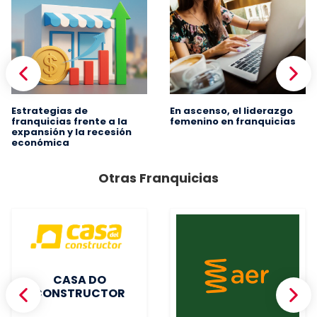
Estrategias de
En ascenso, el liderazgo
franquicias frente a la
femenino en franquicias
expansión y la recesión
económica
Otras Franquicias
CASA DO
CONSTRUCTOR