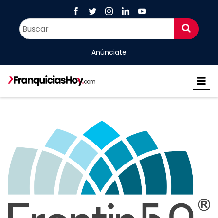
Anúnciate