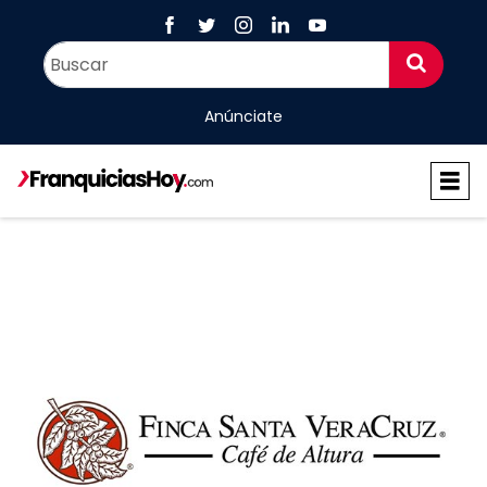
Anúnciate