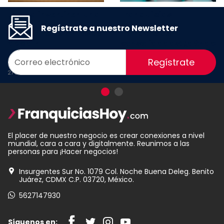
¿Vas a invertir en una
Franquicias
franquicia? Evita
emergentes o
Regístrate a nuestro Newsletter
estos errores antes de
franquicias
decidir
consolidadas: ¿dónde
está realmente la
Regístrate
oportunidad?
27 Julio 2026
08 Julio 2026
El placer de nuestro negocio es crear conexiones a nivel
mundial, cara a cara y digitalmente. Reunimos a las
personas para ¡Hacer negocios!
Insurgentes Sur No. 1079 Col. Noche Buena Deleg. Benito
Juárez, CDMX C.P. 03720, México.
5627147930
Síguenos en: