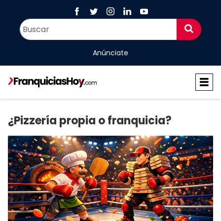
Anúnciate
¿Pizzería propia o franquicia?