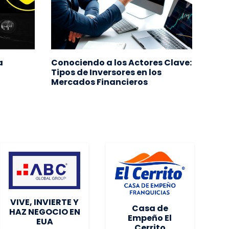
a
Conociendo a los Actores Clave:
Empr
Tipos de Inversores en los
busc
Mercados Financieros
fran
#EF
VIVE, INVIERTE Y
Casa de
HAZ NEGOCIO EN
Empeño El
EUA
Cerrito