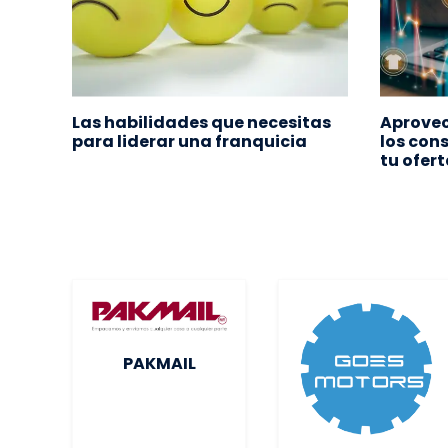
Las habilidades que necesitas
Aprovec
ega a
para liderar una franquicia
los con
ara
tu ofer
PAKMAIL