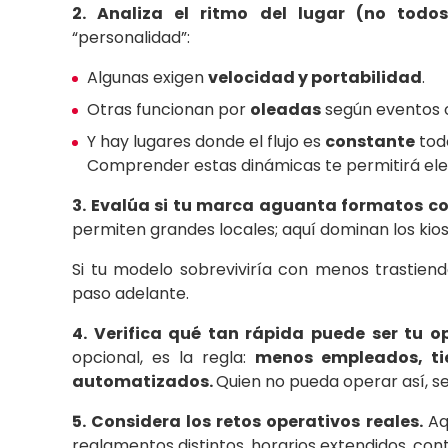
2. Analiza el ritmo del lugar (no tod
“personalidad”:
Algunas exigen
velocidad y portabilidad
.
Otras funcionan por
oleadas
según eventos 
Y hay lugares donde el flujo es
constante
todo
Comprender estas dinámicas te permitirá eleg
3.
Evalúa si tu marca aguanta formatos c
permiten grandes locales; aquí dominan los kiosc
Si tu modelo sobreviviría con menos trastien
paso adelante.
4. Verifica qué tan rápida puede ser tu o
opcional, es la regla:
menos empleados, tie
automatizados.
Quien no pueda operar así, se
5. Considera los retos operativos reales.
Aq
reglamentos distintos, horarios extendidos, con