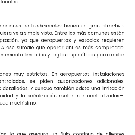
locales.
aciones no tradicionales tienen un gran atractivo,
iera ve a simple vista. Entre los más comunes están
ptación, ya que aeropuertos y estadios requieren
s. A eso súmale que operar ahí es más complicado:
namiento limitados y reglas específicas para recibir
ones muy estrictas. En aeropuertos, instalaciones
rolados, se piden autorizaciones adicionales,
as detalladas. Y aunque también existe una limitación
idad y la señalización suelen ser centralizadas—,
ayuda muchísimo.
as, lo que asegura un flujo continuo de clientes