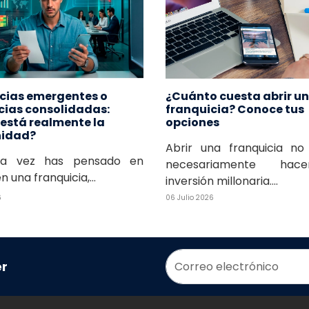
cias emergentes o
¿Cuánto cuesta abrir u
cias consolidadas:
franquicia? Conoce tus
está realmente la
opciones
nidad?
Abrir una franquicia no 
una vez has pensado en
necesariamente hac
en una franquicia,...
inversión millonaria....
6
06 Julio 2026
er