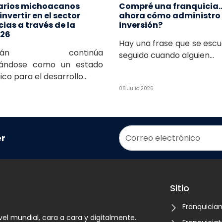
arios michoacanos
Compré una franquicia…
nvertir en el sector
ahora cómo administro
ias a través de la
inversión?
26
Hay una frase que se esc
oacán continúa
seguido cuando alguien...
dándose como un estado
co para el desarrollo...
08 Julio 2026
er
Sitio
Franquicia
vel mundial, cara a cara y digitalmente.