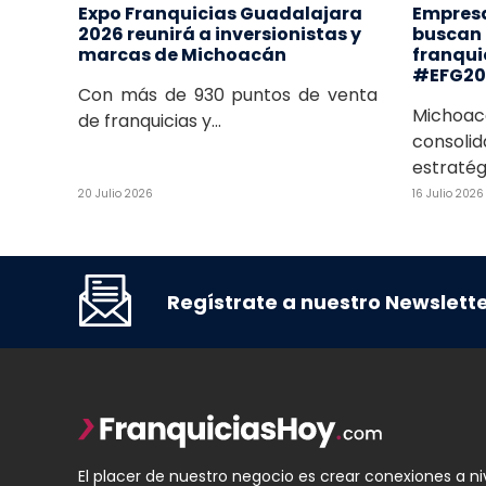
Expo Franquicias Guadalajara
Empres
2026 reunirá a inversionistas y
buscan i
marcas de Michoacán
franquic
#EFG20
Con más de 930 puntos de venta
Mich
de franquicias y...
consoli
estratégi
20 Julio 2026
16 Julio 2026
Regístrate a nuestro Newslett
El placer de nuestro negocio es crear conexiones a ni