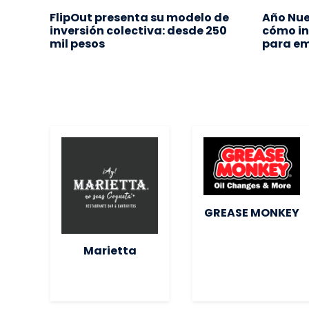
s
FlipOut presenta su modelo de
Año Nue
la
inversión colectiva: desde 250
cómo in
mil pesos
para e
GREASE MONKEY
Marietta