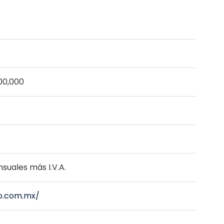
00,000
suales más I.V.A.
o.com.mx/