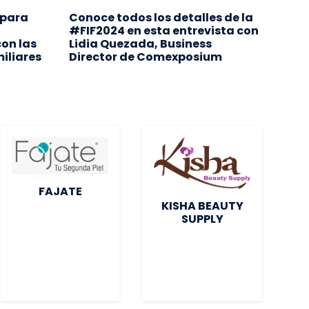
 para
Conoce todos los detalles de la
Inno
#FIF2024 en esta entrevista con
adap
on las
Lidia Quezada, Business
merc
iliares
Director de Comexposium
FAJATE
KISHA BEAUTY
SUPPLY