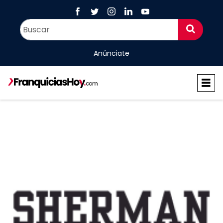
Anúnciate