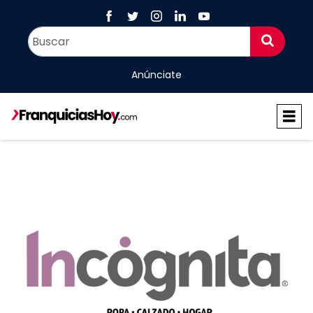
Anúnciate