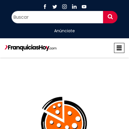
Anúnciate