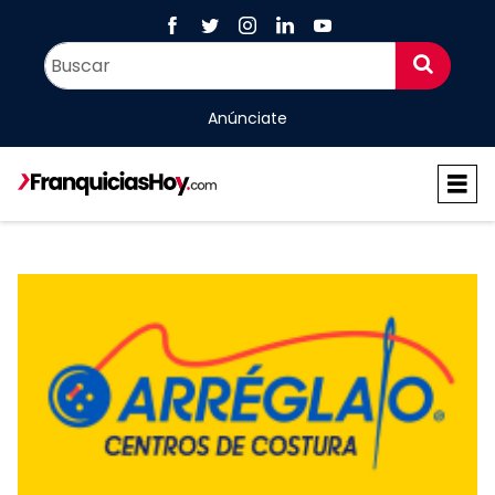
Anúnciate