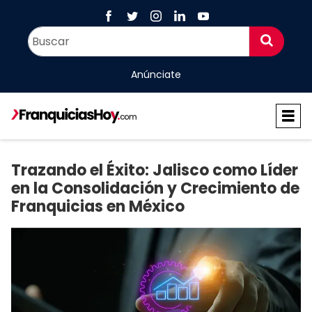
Anúnciate
Trazando el Éxito: Jalisco como Líder
en la Consolidación y Crecimiento de
Franquicias en México