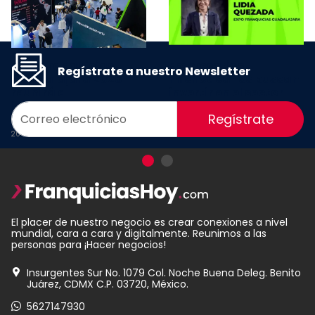
Expo Franquicias
Empresarios
Regístrate a nuestro Newsletter
Guadalajara 2026
michoacanos buscan
reunirá a
invertir en el sector
inversionistas y
franquicias a través
Regístrate
marcas de Michoacán
de la #EFG2026
20 Julio 2026
16 Julio 2026
El placer de nuestro negocio es crear conexiones a nivel
mundial, cara a cara y digitalmente. Reunimos a las
personas para ¡Hacer negocios!
Insurgentes Sur No. 1079 Col. Noche Buena Deleg. Benito
Juárez, CDMX C.P. 03720, México.
5627147930