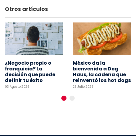
Otros artículos
¿Negocio propio o
México da la
franquicia? La
bienvenida a Dog
decisión que puede
Haus, la cadena que
definir tu éxito
reinventó los hot dogs
03 Agosto 2026
23 Julio 2026