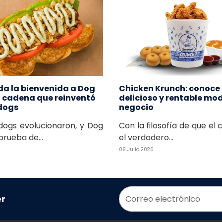
da la bienvenida a Dog
Chicken Krunch: conoce
a cadena que reinventó
delicioso y rentable mo
 dogs
negocio
dogs evolucionaron, y Dog
Con la filosofía de que el 
prueba de...
el verdadero...
09 Julio 2026
er