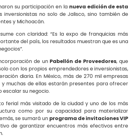
maron su participación en la
nueva edición de esta
s inversionistas no solo de Jalisco, sino también de
entes y Michoacán.
resume con claridad: “Es la expo de franquicias más
rtante del país, los resultados muestran que es una
negocios”.
incorporación de un
Pabellón de Proveedores
, que
solo con los propios emprendedores e inversionistas,
eración diaria. En México, más de 270 mil empresas
s, y muchas de ellas estarán presentes para ofrecer
 escalar su negocio.
to ferial más visitado de la ciudad y uno de los más
tructura como por su capacidad para materializar
además, se sumará un
programa de invitaciones VIP
bjetivo de garantizar encuentros más efectivos entre
n.