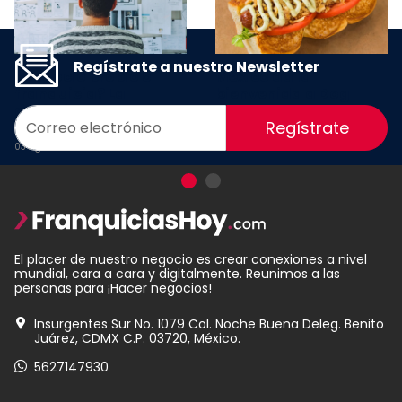
Regístrate a nuestro Newsletter
¿Negocio propio o
México da la
franquicia? La
bienvenida a Dog
decisión que puede
Haus, la cadena que
Regístrate
definir tu éxito
reinventó los hot dogs
03 Agosto 2026
23 Julio 2026
El placer de nuestro negocio es crear conexiones a nivel
mundial, cara a cara y digitalmente. Reunimos a las
personas para ¡Hacer negocios!
Insurgentes Sur No. 1079 Col. Noche Buena Deleg. Benito
Juárez, CDMX C.P. 03720, México.
5627147930