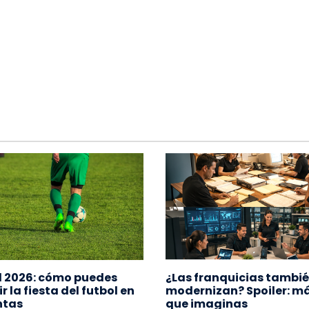
 2026: cómo puedes
¿Las franquicias tambié
r la fiesta del futbol en
modernizan? Spoiler: má
ntas
que imaginas