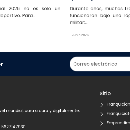
ial 2026 no es solo un
Durante años, muchas fra
eportivo. Para...
funcionaron bajo una lóg
militar:...
6
11 Junio 2026
er
Sitio
Franquicia
vel mundial, cara a cara y digitalmente.
Franquiciat
Emprendim
5627147930