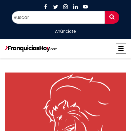
Anúnciate