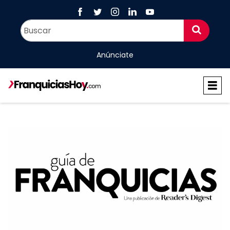
Anúnciate